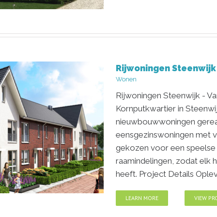
Rijwoningen Steenwijk
n Maren
Wonen
Rijwoningen Steenwijk - Va
Kornputkwartier in Steenwij
nieuwbouwwoningen gereali
eensgezinswoningen met vrij
gekozen voor een speelse 
raamindelingen, zodat elk hu
heeft. Project Details Oplever
LEARN MORE
VIEW PR