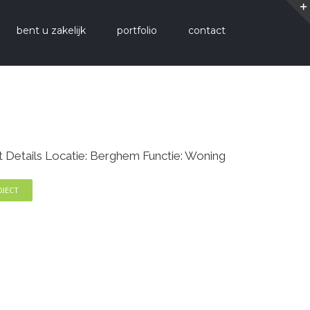
bent u zakelijk
portfolio
contact
Details Locatie: Berghem Functie: Woning
OJECT