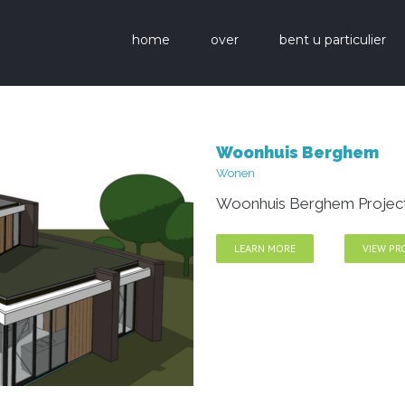
home
over
bent u particulier
Woonhuis Berghem
Wonen
Woonhuis Berghem Project 
LEARN MORE
VIEW PR