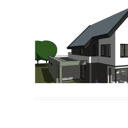
Woonhuis Berghe
Wonen
Woonhuis Zaltbom