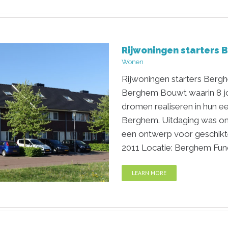
an Wijnen
Rijwoningen starters 
Wonen
Rijwoningen starters Berg
Berghem Bouwt waarin 8 jo
dromen realiseren in hun e
Berghem. Uitdaging was om
een ontwerp voor geschikte
2011 Locatie: Berghem Fun
LEARN MORE