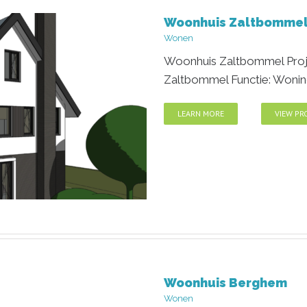
Woonhuis Zaltbomme
m
Wonen
Woonhuis Zaltbommel Projec
Zaltbommel Functie: Woni
LEARN MORE
VIEW PR
Woonhuis Berghem
mel
Wonen