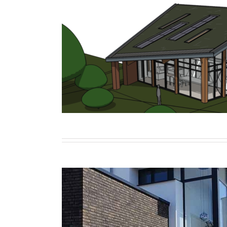
Wonen
Woonhuis Berghe
Wonen