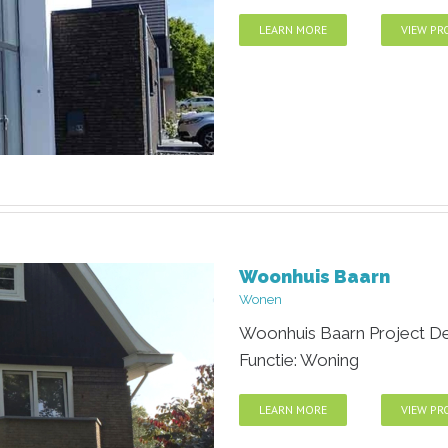
LEARN MORE
VIEW PR
Woonhuis Baarn
m
Wonen
Woonhuis Baarn Project Det
Functie: Woning
LEARN MORE
VIEW PR