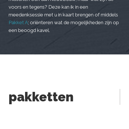
voors en tegens? Deze kan ik in een
meedenksessie met u in kaart brengen of middels
Pakket A
; oriënteren wat de mogelijkheden zijn op
een beoogd kavel.
pakketten